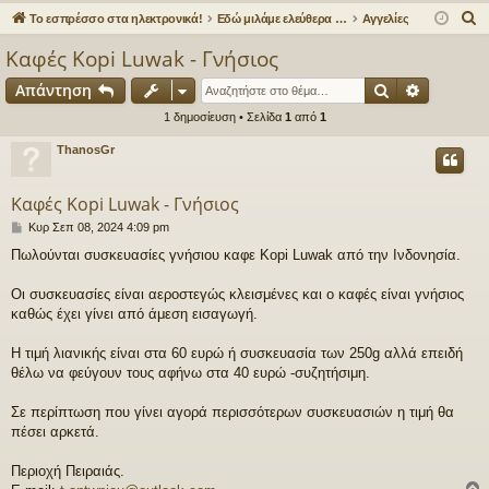
γο
Συ
δε
ρα
Α
Το εσπρέσσο στα ηλεκτρονικά!
Εδώ μιλάμε ελεύθερα για τον καφέ!
Αγγελίες
ρε
ζη
ση
φ
ν
Καφές Kopi Luwak - Γνήσιος
α
ς
τή
ή
Αναζήτηση
Ειδική α
Απάντηση
ζ
συ
σε
ή
1 δημοσίευση • Σελίδα
1
από
1
νδ
ις
τ
ThanosGr
η
έσ
σ
Καφές Kopi Luwak - Γνήσιος
εις
η
Δ
Κυρ Σεπ 08, 2024 4:09 pm
η
Πωλούνται συσκευασίες γνήσιου καφε Kopi Luwak από την Ινδονησία.
μ
ο
σ
Οι συσκευασίες είναι αεροστεγώς κλεισμένες και ο καφές είναι γνήσιος
ί
καθώς έχει γίνει από άμεση εισαγωγή.
ε
υ
Η τιμή λιανικής είναι στα 60 ευρώ ή συσκευασία των 250g αλλά επειδή
σ
θέλω να φεύγουν τους αφήνω στα 40 ευρώ -συζητήσιμη.
η
Σε περίπτωση που γίνει αγορά περισσότερων συσκευασιών η τιμή θα
πέσει αρκετά.
Περιοχή Πειραιάς.